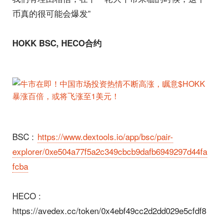
币真的很可能会爆发”
HOKK B
SC
, HECO合约
BSC :
https://www.dextools.io/app/bsc/pair-
explorer/0xe504a77f5a2c349cbcb9dafb6949297d44fa
fcba
HECO :
https://avedex.cc/token/0x4ebf49cc2d2dd029e5cfdf8