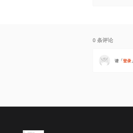
0
条评论
请「
登录