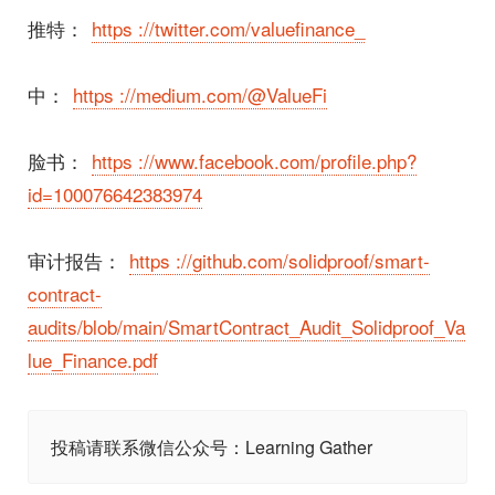
推特：
https ://twitter.com/valuefinance_
中：
https ://medium.com/@ValueFi
脸书：
https ://www.facebook.com/profile.php?
id=100076642383974
审计报告：
https ://github.com/solidproof/smart-
contract-
audits/blob/main/SmartContract_Audit_Solidproof_Va
lue_Finance.pdf
投稿请联系微信公众号：Learning Gather