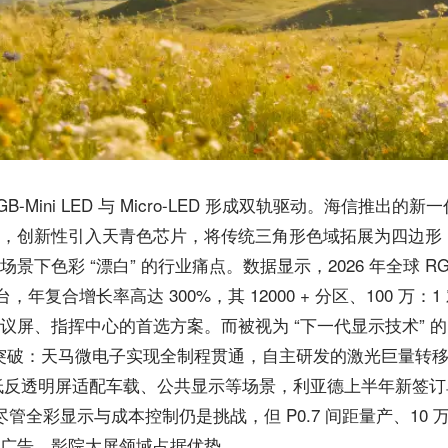
Mini LED 与 Micro-LED 形成双轨驱动。海信推出的新一代 R
，创新性引入天青色芯片，将传统三角形色域拓展为四边形，134
下色彩 “漂白” 的行业痛点。数据显示，2026 年全球 RGB-M
台，年复合增长率高达 300%，其 12000 + 分区、100 万
屏、指挥中心的首选方案。而被视为 “下一代显示技术” 的 Mi
量产突破：天马微电子实现全制程贯通，自主研发的激光巨量转移设
英寸低反透明屏适配车载、公共显示等场景，利亚德上半年新签订
。尽管全彩显示与成本控制仍是挑战，但 P0.7 间距量产、10
广告、影院大屏领域占据优势。