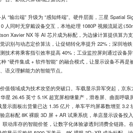
 “输出端” 升级为 “感知终端”。硬件层面，三星 Spatial Si
 10 人同时无穿戴设备交互，本地处理 1080P 视频流延迟≤5
 Jetson Xavier NX 等 AI 芯片成为标配，为边缘计算提
识别与动态定价算法，让促销转化率提升 22%；深圳地铁 22
测技术将乘客指引效率提高 40%；工业监控屏则通过设备
这种 “硬件集成 + 软件智能” 的融合模式，让显示设备不再
、语义理解能力的智能节点。
值领域成为技术攻坚的突破口。车载显示异军突起，京东方 44.
L 华星 26.45 英寸 5.1K 超宽屏相继量产，滑卷屏、曲面
车载显示面板出货量已达 1.35 亿片，单车平均屏幕数增至 3.
标配 8K 裸眼 3D 屏 + AR 试乘系统，单店显示设备投入
测屏、联动库存的智能价签，让数字化体验渗透到消费全链路。
单馆显示采购超 5000 万美元，8K 裸眼 3D+XR 成为标配，沙