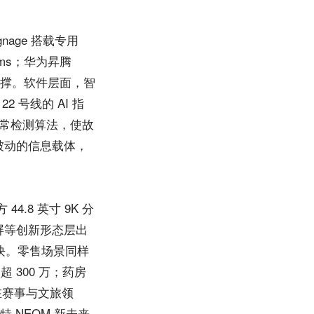
gnage 搭载专用
0ms；华为昇腾
供算力支撑。软件层面，智
 号线的 AI 指
异常检测算法，使故
是被动的信息载体，
8 英寸 9K 分
呼吸屏等创新形态层出
2 块。零售场景同样
超 300 万；药房
在赛事与文旅领
特 NEOM 新未来