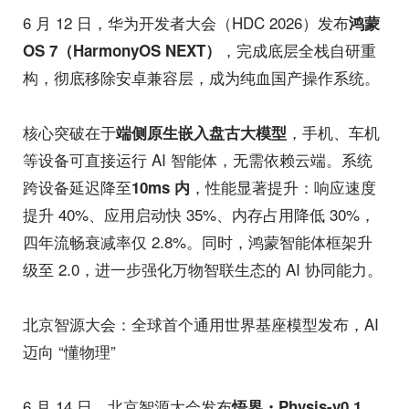
6 月 12 日，华为开发者大会（HDC 2026）发布
鸿蒙
，完成底层全栈自研重
OS 7（HarmonyOS NEXT）
构，彻底移除安卓兼容层，成为纯血国产操作系统。
核心突破在于
，手机、车机
端侧原生嵌入盘古大模型
等设备可直接运行 AI 智能体，无需依赖云端。系统
跨设备延迟降至
，性能显著提升：响应速度
10ms 内
提升 40%、应用启动快 35%、内存占用降低 30%，
四年流畅衰减率仅 2.8%。同时，鸿蒙智能体框架升
级至 2.0，进一步强化万物智联生态的 AI 协同能力。
北京智源大会：全球首个通用世界基座模型发布，AI
迈向 “懂物理”
6 月 14 日，北京智源大会发布
，
悟界・Physis-v0.1