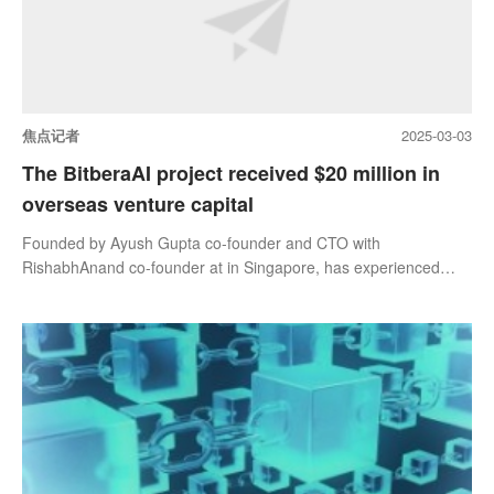
焦点记者
2025-03-03
The BitberaAI project received $20 million in
overseas venture capital
Founded by Ayush Gupta co-founder and CTO with
RishabhAnand co-founder at in Singapore, has experienced
many times with BlockchainFoundersFund Six investors,
Founderheads, Normie Capital, BreakOrbit, Paul Taylor,
@saushank_, and received a total investment of $20 million,
committed to the development of BitberaAI AI large model, full
chain robot.