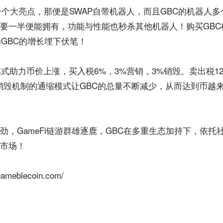
有一个大亮点，那便是SWAP自带机器人，而且GBC的机器人多
要一半便能拥有，功能与性能也秒杀其他机器人！购买GBC
为GBC的增长埋下伏笔！
模式助力币价上涨，买入税6%，3%营销，3%销毁。卖出税12
销毁机制的通缩模式让GBC的总量不断减少，从而达到币越
劲，GameFi链游群雄逐鹿，GBC在多重生态加持下，依托
市场！
meblecoin.com/