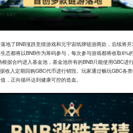
前落地了BNB涨跌竞猜游戏和元宇宙纸牌链游两款，后续将
游生态都将以BNB作为筹码参与，每次参与游戏都将收取6%
动根据合约进入基金池，基金池所有的BNB只能使用GBC进
据收入定期回购GBC代币进行销毁。玩家通过畅玩GBC各
升值，正向循环达到健康可控的造血。