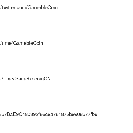
witter.com/GamebleCoin
t.me/GamebleCoin
t.me/GameblecoinCN
BaE9C480392f86c9a761872b9908577fb9