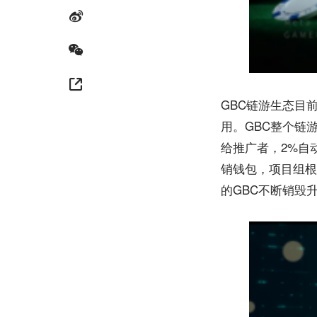
GBC链游生态目
用。GBC整个链
给推广者，2%自
销钱包，项目组根
的GBC不断销毁