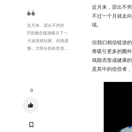
近月来，层出不穷
不过一个月就走向
续。
近月来，层出不穷的
P2E概念链游吸引了一
大波游戏玩家。但很遗
但我们相信链游的
憾，大部分投机性质的
将吸引更多的圈外
游戏撑不过一个月就走
戏能否形成健康的
向了崩塌。项目早期
是其中的佼佼者，
用...
0