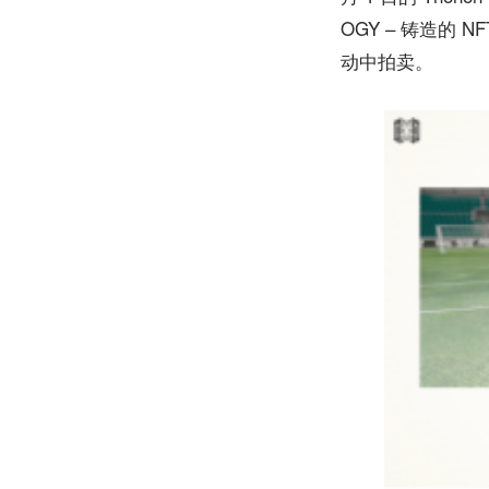
OGY – 铸造的 N
动中拍卖。