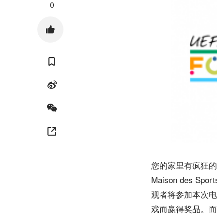
0
您的家里有疯狂的游
Maison des Spo
观者将参加本次电
戏而赢得奖品。而NFT