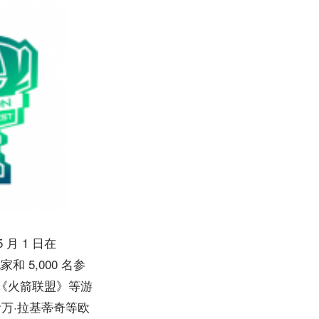
月 1 日在
名玩家和 5,000 名参
《火箭联盟》等游
拍卖伊万·拉基蒂奇等欧