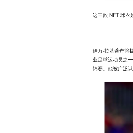
这三款 NFT 
伊万·拉基蒂奇将
业足球运动员之一，
锦赛。他被广泛认