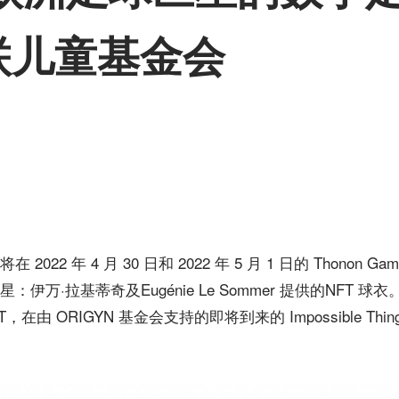
联儿童基金会
022 年 4 月 30 日和 2022 年 5 月 1 日的 Thonon Gam
伊万·拉基蒂奇及Eugénie Le Sommer 提供的NFT 
FT，在由 ORIGYN 基金会支持的即将到来的 Impossible Th