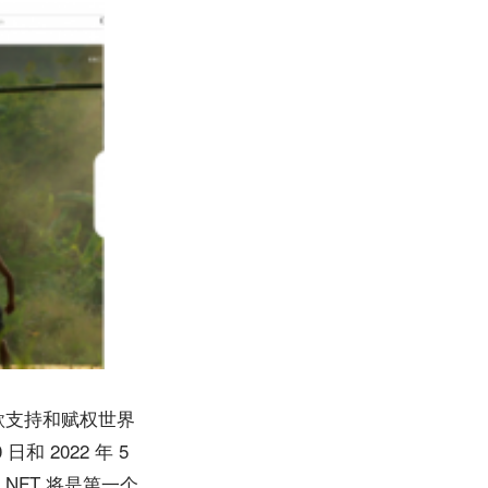
捐款支持和赋权世界
和 2022 年 5
的 NFT 将是第一个